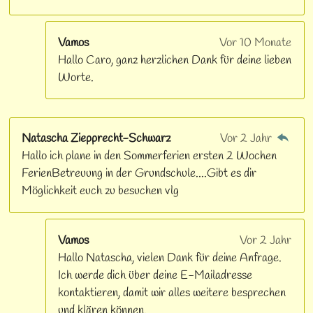
7
4
Vamos
Vor 10 Monate
1
Hallo Caro, ganz herzlichen Dank für deine lieben
9
Worte.
3
5
4
8
Natascha Ziepprecht-Schwarz
Vor 2 Jahr
S
Hallo ich plane in den Sommerferien ersten 2 Wochen
t
FerienBetreuung in der Grundschule....Gibt es dir
e
Möglichkeit euch zu besuchen vlg
r
n
e
Vamos
Vor 2 Jahr
Hallo Natascha, vielen Dank für deine Anfrage.
Ich werde dich über deine E-Mailadresse
kontaktieren, damit wir alles weitere besprechen
und klären können.