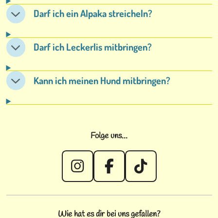
Darf ich ein Alpaka streicheln?
Darf ich Leckerlis mitbringen?
Kann ich meinen Hund mitbringen?
Folge uns...
I
F
T
n
a
i
s
c
k
Wie hat es dir bei uns gefallen?