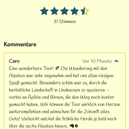
t
e
T
a
b
o
1
2
3
4
5
B
B
e
g
o
k
e
S
S
S
S
S
31 Stimmen
w
w
r
o
t
t
t
t
t
e
e
a
k
e
e
e
e
e
r
r
t
m
Kommentare
r
r
r
r
r
t
u
u
n
n
n
n
n
n
n
Caro
Vor 10 Monate
g
e
e
e
e
g
Eine wunderbare Tour! 🍂 Die Wanderung mit den
a
:
b
Alpakas war sehr angenehm und hat uns allen riesigen
4
s
Spaß gemacht. Besonders schön war es, durch die
.
e
herbstliche Landschaft in Unshausen zu spazieren –
n
7
vorbei an Äpfeln und Birnen, die den Weg noch bunter
d
0
gemacht haben. Wir können die Tour wirklich von Herzen
e
9
weiterempfehlen und wünschen für die Zukunft alles
n
6
Gute! Vielleicht wächst die fröhliche Herde ja bald noch
7
über die sechs Alpakas hinaus. 🦙🍀